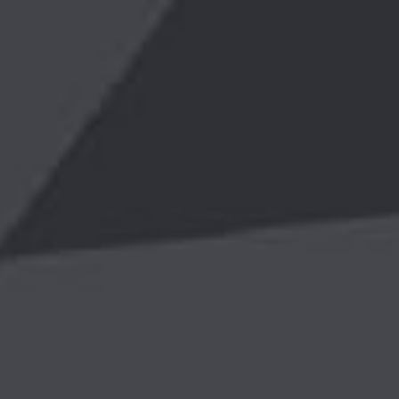
米兰体育-米兰（中
公司概况
企业文
公司简介
公司画
国）官网
总经理致辞
公司宣传
战略目标
工作理
组织机构
公司风
工作团队
人文环
荣誉资质
事业部和分公司
企业文化
Culture
您
公司画册
公司宣传片