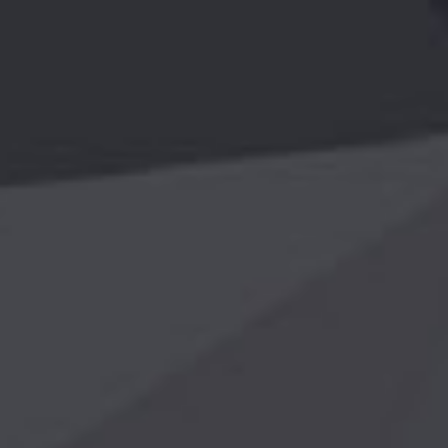
SE
关于我们
动态地图
人力资源
客户服务
社会责任
资源概况
关于我们
社会责任
招聘信息
动态地图
亲和动态
彰颁奖典礼
0:40