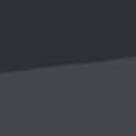
A
化
新闻中心
业务模式
技术能力
册
公司要闻
总体介绍
米兰体育-米兰（中
国）官网
片
媒体报道
设计咨询
冶金工程技术
念
项目公示
工程总承包
节能环保技术
采
行业分析
合同能源管理服务
城市服务
境
工程监理
勘测及岩土工程
智能制造
案例展示
现在的位置：
首页
>
企业文化
>
公司宣传片
> 正文
ASE宣传视频
来源：米兰体育-米兰（中国）官网 浏览：
时间：2019-